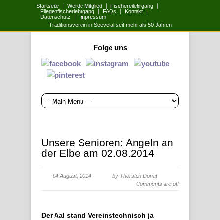
Startseite
Werde Mitglied
Fischereilehrgang
Fliegenfischerlehrgang
FAQs
Kontakt
Datenschutz
Impressum
Traditionsverein in Seevetal seit mehr als 50 Jahren
Folge uns
Unsere Senioren: Angeln an
der Elbe am 02.08.2014
04 August, 2014
by Thorsten Donat
Comments are off
Der Aal stand Vereinstechnisch ja