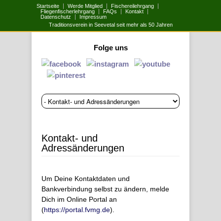
Startseite
Werde Mitglied
Fischereilehrgang
Fliegenfischerlehrgang
FAQs
Kontakt
Datenschutz
Impressum
Traditionsverein in Seevetal seit mehr als 50 Jahren
Folge uns
Kontakt- und
Adressänderungen
Um Deine Kontaktdaten und
Bankverbindung selbst zu ändern, melde
Dich im Online Portal an
(
https://portal.fvmg.de
).