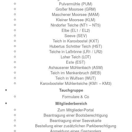
Pulvermühle (PUM)
Großer Moorsee (GRM)
Maschener Moorsee (MAM)
Kleiner Moorsee (KLM)
Nindorfer Teiche (NT1 – NT5)
Elbe (EL1 / EL2)
Seeve (SEV)
Teich in Karoxbostel (KXT)
Hubertus Schröter Teich (HST)
Teiche in Laßrönne (LR1 / LR2)
Loher Teich (LOT)
Este (EST)
Ashausener Mühlenbach (ASM)
Teich im Menkenbruch (MEB)
Teich in Wulfsen (WUT)
Karoxbosteler Mühlenteiche (KM1 – KM3)
Tauchgruppe
Formulare & Co
Mitgliederbereich
Zum Mitglieder-Portal
Beantragung einer Bootsberechtigung
Beantragung einer Seevekarte
Bestellung einer zusätzlichen Parkberechtigung
Anmeldung eines Gastanglers