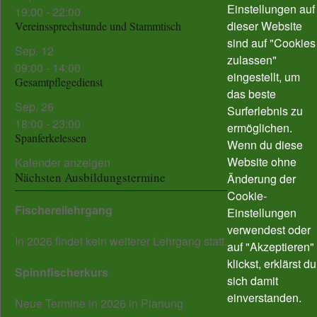
Einstellungen auf
19:00
-
22:00
dieser Website
Vereinssprechstunde und Stammtisch
sind auf "Cookies
Sep.
12
zulassen"
09:00
-
14:00
eingestellt, um
Gesamtpflegedienst
das beste
Sep.
26
Surferlebnis zu
18:00
-
23:00
ermöglichen.
Spanferkelessen
Wenn du diese
Website ohne
Kalender anzeigen
Nächsten Ausbildungstermine
Änderung der
Cookie-
Fischereilehrgang
Einstellungen
verwendest oder
In 2026 findet kein weiterer Lehrgang statt.
auf "Akzeptieren"
klickst, erklärst du
Spinnfischerkurs
sich damit
einverstanden.
Neue Termine in 2026 in Planung