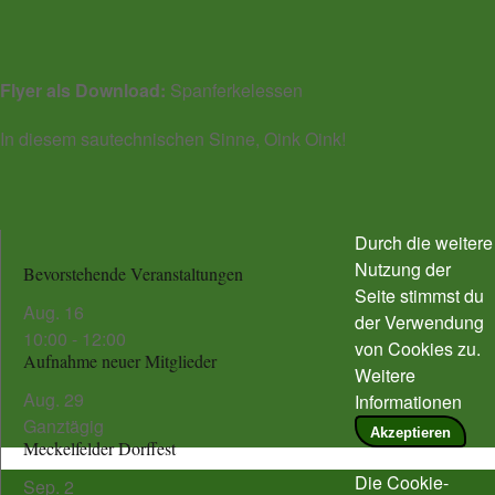
Flyer als Download:
Spanferkelessen
In diesem sautechnischen Sinne, Oink Oink!
Durch die weitere
Nutzung der
Bevorstehende Veranstaltungen
Seite stimmst du
Aug.
16
der Verwendung
10:00
-
12:00
von Cookies zu.
Aufnahme neuer Mitglieder
Weitere
Aug.
29
Informationen
Ganztägig
Akzeptieren
Meckelfelder Dorffest
Die Cookie-
Sep.
2