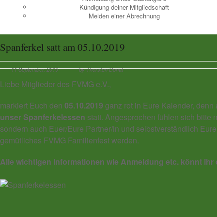
Kündigung deiner Mitgliedschaft
Melden einer Abrechnung
Spanferkel satt am 05.10.2019
11 September, 2019
by Thorsten Donat
Liebe Mitglieder des FVMG e.V.,
markiert Euch den
05.10.2019
ganz rot in Eure Kalender, denn
unser Spanferkelessen
statt. Angesprochen fühlen sich bitte n
sondern auch Euer/Eure Partner/in und selbstverständlich Eure 
gemütliches FVMG Familienfest werden.
Alle wichtigen Informationen wie Anmeldung etc. könnt ih