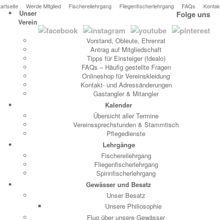
tartseite
Werde Mitglied
Fischereilehrgang
Fliegenfischerlehrgang
FAQs
Kontak
Unser
Folge uns
Verein
Vorstand, Obleute, Ehrenrat
Antrag auf Mitgliedschaft
Tipps für Einsteiger (Idealo)
FAQs – Häufig gestellte Fragen
Onlineshop für Vereinskleidung
Kontakt- und Adressänderungen
Gastangler & Mitangler
Kalender
Übersicht aller Termine
Vereinssprechstunden & Stammtisch
Pflegedienste
Lehrgänge
Fischereilehrgang
Fliegenfischerlehrgang
Spinnfischerlehrgang
Gewässer und Besatz
Unser Besatz
Unsere Philiosophie
Flug über unsere Gewässer