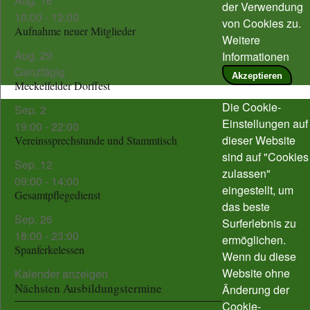
Aug.
16
der Verwendung
10:00
-
12:00
von Cookies zu.
Aufnahme neuer Mitglieder
Weitere
Aug.
29
Informationen
Ganztägig
Akzeptieren
Meckelfelder Dorffest
Die Cookie-
Sep.
2
Einstellungen auf
19:00
-
22:00
dieser Website
Vereinssprechstunde und Stammtisch
sind auf "Cookies
Sep.
12
zulassen"
09:00
-
14:00
eingestellt, um
Gesamtpflegedienst
das beste
Sep.
26
Surferlebnis zu
18:00
-
23:00
ermöglichen.
Spanferkelessen
Wenn du diese
Website ohne
Kalender anzeigen
Nächsten Ausbildungstermine
Änderung der
Cookie-