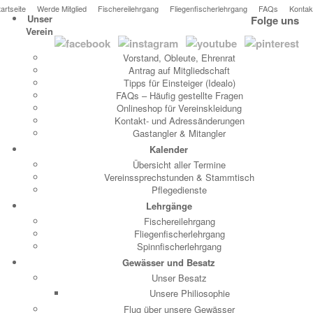
tartseite
Werde Mitglied
Fischereilehrgang
Fliegenfischerlehrgang
FAQs
Kontak
Unser
Folge uns
Verein
Vorstand, Obleute, Ehrenrat
Antrag auf Mitgliedschaft
Tipps für Einsteiger (Idealo)
FAQs – Häufig gestellte Fragen
Onlineshop für Vereinskleidung
Kontakt- und Adressänderungen
Gastangler & Mitangler
Kalender
Übersicht aller Termine
Vereinssprechstunden & Stammtisch
Pflegedienste
Lehrgänge
Fischereilehrgang
Fliegenfischerlehrgang
Spinnfischerlehrgang
Gewässer und Besatz
Unser Besatz
Unsere Philiosophie
Flug über unsere Gewässer