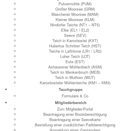
Pulvermühle (PUM)
Großer Moorsee (GRM)
Maschener Moorsee (MAM)
Kleiner Moorsee (KLM)
Nindorfer Teiche (NT1 – NT5)
Elbe (EL1 / EL2)
Seeve (SEV)
Teich in Karoxbostel (KXT)
Hubertus Schröter Teich (HST)
Teiche in Laßrönne (LR1 / LR2)
Loher Teich (LOT)
Este (EST)
Ashausener Mühlenbach (ASM)
Teich im Menkenbruch (MEB)
Teich in Wulfsen (WUT)
Karoxbosteler Mühlenteiche (KM1 – KM3)
Tauchgruppe
Formulare & Co
Mitgliederbereich
Zum Mitglieder-Portal
Beantragung einer Bootsberechtigung
Beantragung einer Seevekarte
Bestellung einer zusätzlichen Parkberechtigung
Anmeldung eines Gastanglers