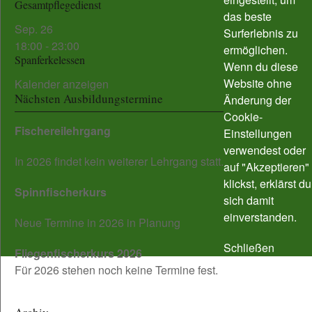
Gesamtpflegedienst
das beste
Sep.
26
Surferlebnis zu
18:00
-
23:00
ermöglichen.
Spanferkelessen
Wenn du diese
Website ohne
Kalender anzeigen
Nächsten Ausbildungstermine
Änderung der
Cookie-
Fischereilehrgang
Einstellungen
verwendest oder
In 2026 findet kein weiterer Lehrgang statt.
auf "Akzeptieren"
klickst, erklärst du
Spinnfischerkurs
sich damit
einverstanden.
Neue Termine in 2026 in Planung
Schließen
Fliegenfischerkurs 2026
Für 2026 stehen noch keine Termine fest.