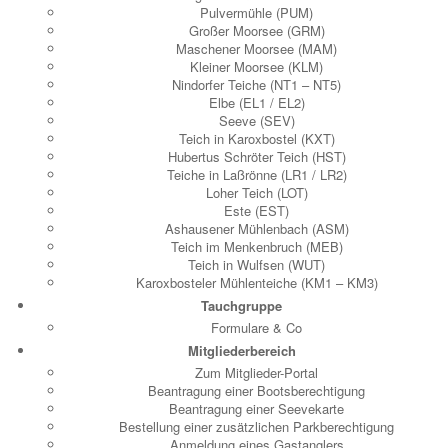
Pulvermühle (PUM)
Großer Moorsee (GRM)
Maschener Moorsee (MAM)
Kleiner Moorsee (KLM)
Nindorfer Teiche (NT1 – NT5)
Elbe (EL1 / EL2)
Seeve (SEV)
Teich in Karoxbostel (KXT)
Hubertus Schröter Teich (HST)
Teiche in Laßrönne (LR1 / LR2)
Loher Teich (LOT)
Este (EST)
Ashausener Mühlenbach (ASM)
Teich im Menkenbruch (MEB)
Teich in Wulfsen (WUT)
Karoxbosteler Mühlenteiche (KM1 – KM3)
Tauchgruppe
Formulare & Co
Mitgliederbereich
Zum Mitglieder-Portal
Beantragung einer Bootsberechtigung
Beantragung einer Seevekarte
Bestellung einer zusätzlichen Parkberechtigung
Anmeldung eines Gastanglers