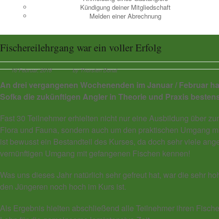
Kündigung deiner Mitgliedschaft
Melden einer Abrechnung
Fischereilehrgang war ein voller Erfolg
16 Februar, 2018
by Thorsten Donat
An drei vergangenen Wochenenden im Januar / Februar ha
Sofka die zukünftigen Angler in Theorie und Praxis bestens
Fast 30 Teilnehmer erhielten nicht nur eine Ausbildung über 
Flora und Fauna, sondern auch um den praktischen Umgang mi
ist bewusst ein Bestandteil des Kurses, da doch sehr viele an
vernünftigen Umgang mit gefangenen Fischen kennen!
Was uns dieses Jahr natürlich sehr gefreut hat, war die sehr 
den Jüngeren noch hoch im Kurs ist.
Als Ergebnis hielten abschließend alle Teilnehmer ihren Fischer