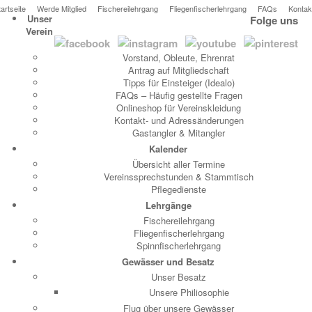
tartseite
Werde Mitglied
Fischereilehrgang
Fliegenfischerlehrgang
FAQs
Kontak
Unser
Folge uns
Verein
Vorstand, Obleute, Ehrenrat
Antrag auf Mitgliedschaft
Tipps für Einsteiger (Idealo)
FAQs – Häufig gestellte Fragen
Onlineshop für Vereinskleidung
Kontakt- und Adressänderungen
Gastangler & Mitangler
Kalender
Übersicht aller Termine
Vereinssprechstunden & Stammtisch
Pflegedienste
Lehrgänge
Fischereilehrgang
Fliegenfischerlehrgang
Spinnfischerlehrgang
Gewässer und Besatz
Unser Besatz
Unsere Philiosophie
Flug über unsere Gewässer