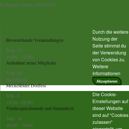
In diesem Sinne, Petri Heil!
Durch die weitere
Nutzung der
Bevorstehende Veranstaltungen
Seite stimmst du
Aug.
16
der Verwendung
10:00
-
12:00
von Cookies zu.
Aufnahme neuer Mitglieder
Weitere
Aug.
29
Informationen
Ganztägig
Akzeptieren
Meckelfelder Dorffest
Die Cookie-
Sep.
2
Einstellungen auf
19:00
-
22:00
dieser Website
Vereinssprechstunde und Stammtisch
sind auf "Cookies
Sep.
12
zulassen"
09:00
-
14:00
eingestellt, um