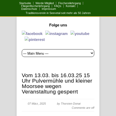
Startseite
Werde Mitglied
Fischereilehrgang
Fliegenfischerlehrgang
FAQs
Kontakt
Datenschutz
Impressum
Traditionsverein in Seevetal seit mehr als 50 Jahren
Folge uns
Vom 13.03. bis 16.03.25 15
Uhr Pulvermühle und kleiner
Moorsee wegen
Veranstaltung gesperrt
07 März, 2025
by Thorsten Donat
Comments are off