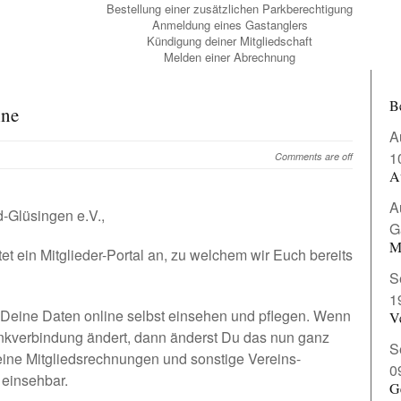
Bestellung einer zusätzlichen Parkberechtigung
Anmeldung eines Gastanglers
Kündigung deiner Mitgliedschaft
Melden einer Abrechnung
B
ine
A
1
Comments are off
A
A
d-Glüsingen e.V.,
G
M
t ein Mitglieder-Portal an, zu welchem wir Euch bereits
S
1
g Deine Daten online selbst einsehen und pflegen. Wenn
V
ankverbindung ändert, dann änderst Du das nun ganz
S
Deine Mitgliedsrechnungen und sonstige Vereins-
0
 einsehbar.
G