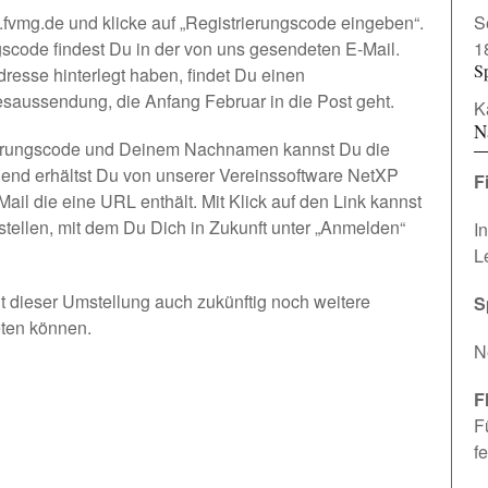
l.fvmg.de
und klicke auf „Registrierungscode eingeben“.
S
scode findest Du in der von uns gesendeten E-Mail.
1
S
dresse hinterlegt haben, findet Du einen
esaussendung, die Anfang Februar in die Post geht.
K
N
ierungscode und Deinem Nachnamen kannst Du die
eßend erhältst Du von unserer Vereinssoftware NetXP
F
ail die eine URL enthält. Mit Klick auf den Link kannst
tellen, mit dem Du Dich in Zukunft unter „Anmelden“
I
L
mit dieser Umstellung auch zukünftig noch weitere
S
eten können.
N
F
F
fe