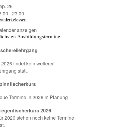
ep.
26
8:00
-
23:00
panferkelessen
alender anzeigen
ächsten Ausbildungstermine
ischereilehrgang
n 2026 findet kein weiterer
ehrgang statt.
pinnfischerkurs
eue Termine in 2026 in Planung
liegenfischerkurs 2026
ür 2026 stehen noch keine Termine
st.