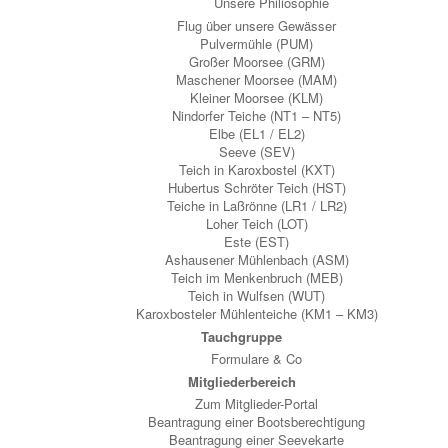
Unsere Philiosophie
Flug über unsere Gewässer
Pulvermühle (PUM)
Großer Moorsee (GRM)
Maschener Moorsee (MAM)
Kleiner Moorsee (KLM)
Nindorfer Teiche (NT1 – NT5)
Elbe (EL1 / EL2)
Seeve (SEV)
Teich in Karoxbostel (KXT)
Hubertus Schröter Teich (HST)
Teiche in Laßrönne (LR1 / LR2)
Loher Teich (LOT)
Este (EST)
Ashausener Mühlenbach (ASM)
Teich im Menkenbruch (MEB)
Teich in Wulfsen (WUT)
Karoxbosteler Mühlenteiche (KM1 – KM3)
Tauchgruppe
Formulare & Co
Mitgliederbereich
Zum Mitglieder-Portal
Beantragung einer Bootsberechtigung
Beantragung einer Seevekarte