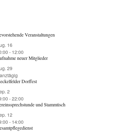
evorstehende Veranstaltungen
ug.
16
0:00
-
12:00
ufnahme neuer Mitglieder
ug.
29
anztägig
eckelfelder Dorffest
ep.
2
9:00
-
22:00
ereinssprechstunde und Stammtisch
ep.
12
9:00
-
14:00
esamtpflegedienst