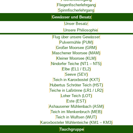
Fliegenfischerlehrgang
Spinnfischerlehrgang
Gewässer und Besatz
Unser Besatz
Unsere Philiosophie
Flug über unsere Gewässer
Pulvermühle (PUM)
Großer Moorsee (GRM)
Maschener Moorsee (MAM)
Kleiner Moorsee (KLM)
Nindorfer Teiche (NT1 – NT5)
Elbe (EL1 / EL2)
Seeve (SEV)
Teich in Karoxbostel (KXT)
Hubertus Schröter Teich (HST)
Teiche in Laßrönne (LR1 / LR2)
Loher Teich (LOT)
Este (EST)
Ashausener Mühlenbach (ASM)
Teich im Menkenbruch (MEB)
Teich in Wulfsen (WUT)
Karoxbosteler Mühlenteiche (KM1 – KM3)
Tauchgruppe