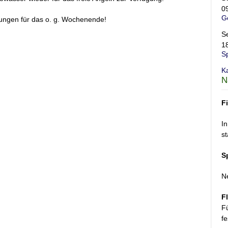
0
G
anungen für das o. g. Wochenende!
S
1
S
K
N
F
In
st
S
N
F
F
fe