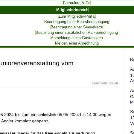
Formulare & Co
Mitgliederbereich
Zum Mitglieder-Portal
Beantragung einer Bootsberechtigung
Beantragung einer Seevekarte
Bestellung einer zusätzlichen Parkberechtigung
Anmeldung eines Gastanglers
Melden einer Abrechnung
B
uniorenveranstaltung vom
A
1
A
Comments are off
A
G
Me
S
5.2024 bis zum einschließlich 05.05.2024 bis 14:00 wegen
1
 Angler komplett gesperrt.
V
S
wässer wieder für das freie Angeln zur Verfügung.