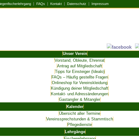
iegenfischerlehrgang
FAQs
Kontakt
Datenschutz
Impressum
Unser Verein
Vorstand, Obleute, Ehrenrat
Antrag auf Mitgliedschaft
Tipps für Einsteiger (Idealo)
FAQs – Häufig gestellte Fragen
Onlineshop für Vereinskleidung
Kündigung deiner Mitgliedschaft
Kontakt- und Adressänderungen
Gastangler & Mitangler
Kalender
Übersicht aller Termine
Vereinssprechstunden & Stammtisch
Pflegedienste
Lehrgänge
Fischereilehrgang