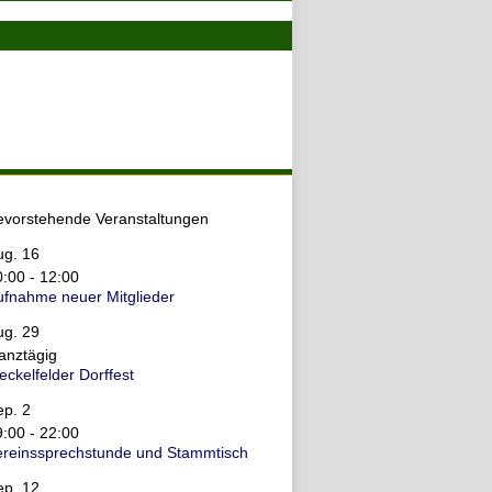
evorstehende Veranstaltungen
ug.
16
0:00
-
12:00
ufnahme neuer Mitglieder
ug.
29
anztägig
ckelfelder Dorffest
ep.
2
9:00
-
22:00
ereinssprechstunde und Stammtisch
ep.
12