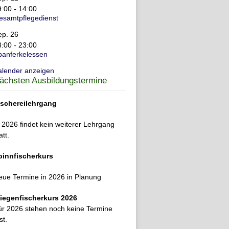
9:00
-
14:00
esamtpflegedienst
ep.
26
8:00
-
23:00
panferkelessen
alender anzeigen
ächsten Ausbildungstermine
ischereilehrgang
 2026 findet kein weiterer Lehrgang
att.
pinnfischerkurs
eue Termine in 2026 in Planung
liegenfischerkurs 2026
ür 2026 stehen noch keine Termine
st.