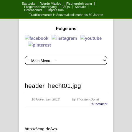
Startseite
Werde Mitglied
Fischereilehrgang
Fliegenfischerlehrgang
FAQs
Kontakt
Datenschutz
Impressum
Traditionsverein in Seevetal seit mehr als 50 Jahren
Folge uns
header_hecht01.jpg
10 November, 2012
by Thorsten Donat
0 Comment
http://fvmg.de/wp-