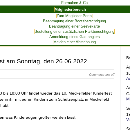
Formulare & Co
Mitgliederbereich
Zum Mitglieder-Portal
Beantragung einer Bootsberechtigung
Beantragung einer Seevekarte
Bestellung einer zusätzlichen Parkberechtigung
Anmeldung eines Gastanglers
Melden einer Abrechnung
B
est am Sonntag, den 26.06.2022
A
1
Comments are off
A
A
bis 18:00 Uhr findet wieder das 10. Meckelfelder Kinderfest
G
Me
 wenn ihr mit euren Kindern zum Schützenplatz in Meckelfeld
habt.
S
1
ren was Kinderaugen größer werden lässt.
V
S