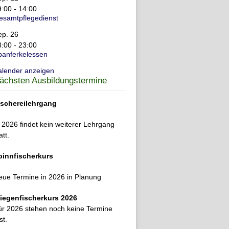
9:00
-
14:00
esamtpflegedienst
ep.
26
8:00
-
23:00
panferkelessen
alender anzeigen
ächsten Ausbildungstermine
ischereilehrgang
 2026 findet kein weiterer Lehrgang
att.
pinnfischerkurs
eue Termine in 2026 in Planung
liegenfischerkurs 2026
ür 2026 stehen noch keine Termine
st.