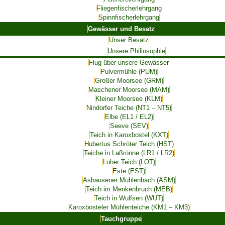
Fliegenfischerlehrgang
Spinnfischerlehrgang
Gewässer und Besatz
Unser Besatz
Unsere Philiosophie
Flug über unsere Gewässer
Pulvermühle (PUM)
Großer Moorsee (GRM)
Maschener Moorsee (MAM)
Kleiner Moorsee (KLM)
Nindorfer Teiche (NT1 – NT5)
Elbe (EL1 / EL2)
Seeve (SEV)
Teich in Karoxbostel (KXT)
Hubertus Schröter Teich (HST)
Teiche in Laßrönne (LR1 / LR2)
Loher Teich (LOT)
Este (EST)
Ashausener Mühlenbach (ASM)
Teich im Menkenbruch (MEB)
Teich in Wulfsen (WUT)
Karoxbosteler Mühlenteiche (KM1 – KM3)
Tauchgruppe