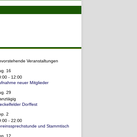
evorstehende Veranstaltungen
ug.
16
0:00
-
12:00
ufnahme neuer Mitglieder
ug.
29
anztägig
ckelfelder Dorffest
ep.
2
9:00
-
22:00
ereinssprechstunde und Stammtisch
ep.
12