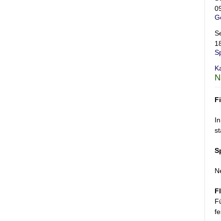
0
G
S
1
S
K
N
F
In
st
S
N
F
F
fe