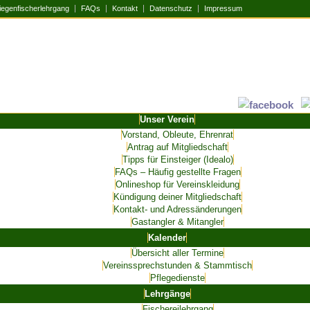
iegenfischerlehrgang
FAQs
Kontakt
Datenschutz
Impressum
Unser Verein
Vorstand, Obleute, Ehrenrat
Antrag auf Mitgliedschaft
Tipps für Einsteiger (Idealo)
FAQs – Häufig gestellte Fragen
Onlineshop für Vereinskleidung
Kündigung deiner Mitgliedschaft
Kontakt- und Adressänderungen
Gastangler & Mitangler
Kalender
Übersicht aller Termine
Vereinssprechstunden & Stammtisch
Pflegedienste
Lehrgänge
Fischereilehrgang