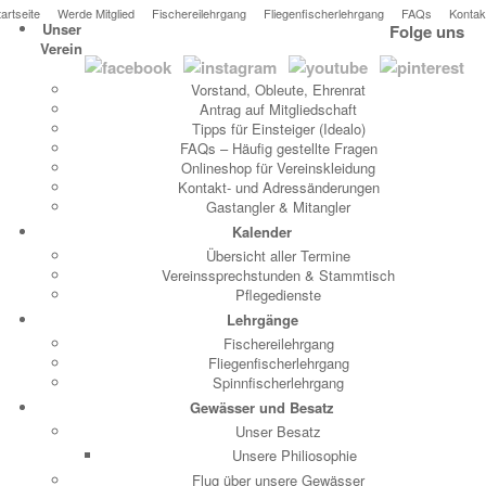
tartseite
Werde Mitglied
Fischereilehrgang
Fliegenfischerlehrgang
FAQs
Kontak
Unser
Folge uns
Verein
Vorstand, Obleute, Ehrenrat
Antrag auf Mitgliedschaft
Tipps für Einsteiger (Idealo)
FAQs – Häufig gestellte Fragen
Onlineshop für Vereinskleidung
Kontakt- und Adressänderungen
Gastangler & Mitangler
Kalender
Übersicht aller Termine
Vereinssprechstunden & Stammtisch
Pflegedienste
Lehrgänge
Fischereilehrgang
Fliegenfischerlehrgang
Spinnfischerlehrgang
Gewässer und Besatz
Unser Besatz
Unsere Philiosophie
Flug über unsere Gewässer