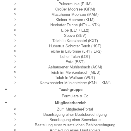
Pulvermühle (PUM)
Großer Moorsee (GRM)
Maschener Moorsee (MAM)
Kleiner Moorsee (KLM)
Nindorfer Teiche (NT1 – NT5)
Elbe (EL1 / EL2)
Seeve (SEV)
Teich in Karoxbostel (KXT)
Hubertus Schröter Teich (HST)
Teiche in Laßrönne (LR1 / LR2)
Loher Teich (LOT)
Este (EST)
Ashausener Mühlenbach (ASM)
Teich im Menkenbruch (MEB)
Teich in Wulfsen (WUT)
Karoxbosteler Mühlenteiche (KM1 – KM3)
Tauchgruppe
Formulare & Co
Mitgliederbereich
Zum Mitglieder-Portal
Beantragung einer Bootsberechtigung
Beantragung einer Seevekarte
Bestellung einer zusätzlichen Parkberechtigung
Anmeldung eines Gastanglers