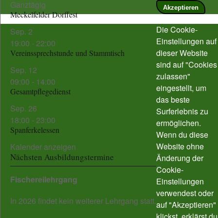
Ganztägig
Akzeptieren
Meckelfelder Dorffest
Die Cookie-
Sep.
2
Einstellungen auf
19:00
-
22:00
dieser Website
Vereinssprechstunde und Stammtisch
sind auf "Cookies
Sep.
12
zulassen"
09:00
-
14:00
eingestellt, um
Gesamtpflegedienst
das beste
Sep.
26
Surferlebnis zu
18:00
-
23:00
ermöglichen.
Spanferkelessen
Wenn du diese
Website ohne
Kalender anzeigen
Nächsten Ausbildungstermine
Änderung der
Cookie-
Fischereilehrgang
Einstellungen
verwendest oder
In 2026 findet kein weiterer Lehrgang statt.
auf "Akzeptieren"
klickst, erklärst du