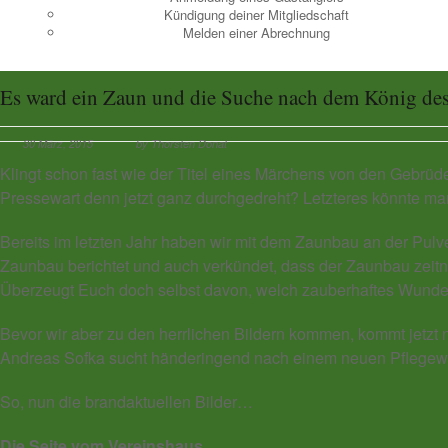
Kündigung deiner Mitgliedschaft
Melden einer Abrechnung
Es ward ein Zaun und die Suche nach dem König de
30 März, 2015
by Thorsten Donat
Klingt schon fast wie der Titel eines Märchens von den Gebrüde
Pressewart denn jetzt ganz durchgedreht? Letzteres könnte man 
Bereits im letzten Jahr haben wir mit dem Zaunbau an der Pul
Zaunbau berichtet und auch verkündet, dass der Zaunbau zeitna
Überzeugt Euch doch selbst davon, welch zauberhaftes Wunderwe
Bevor wir aber zu den herrlichen Bildern kommen, kommt jetzt
Andreas Sofka sucht händeringend nach einem neuen Pflegewart
So, nun die brandaktuellen Bilder…
Die Seite vom Vereinshaus