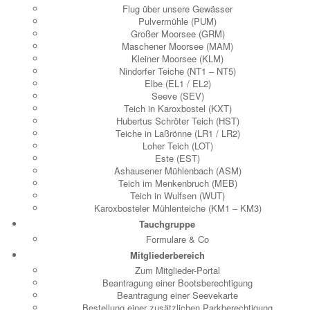
Flug über unsere Gewässer
Pulvermühle (PUM)
Großer Moorsee (GRM)
Maschener Moorsee (MAM)
Kleiner Moorsee (KLM)
Nindorfer Teiche (NT1 – NT5)
Elbe (EL1 / EL2)
Seeve (SEV)
Teich in Karoxbostel (KXT)
Hubertus Schröter Teich (HST)
Teiche in Laßrönne (LR1 / LR2)
Loher Teich (LOT)
Este (EST)
Ashausener Mühlenbach (ASM)
Teich im Menkenbruch (MEB)
Teich in Wulfsen (WUT)
Karoxbosteler Mühlenteiche (KM1 – KM3)
Tauchgruppe
Formulare & Co
Mitgliederbereich
Zum Mitglieder-Portal
Beantragung einer Bootsberechtigung
Beantragung einer Seevekarte
Bestellung einer zusätzlichen Parkberechtigung