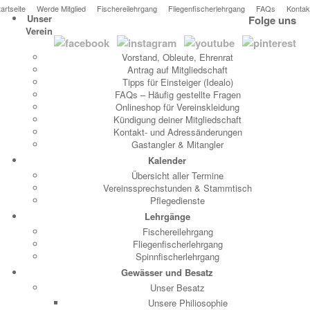
tartseite
Werde Mitglied
Fischereilehrgang
Fliegenfischerlehrgang
FAQs
Kontak
Unser
Folge uns
Verein
Vorstand, Obleute, Ehrenrat
Antrag auf Mitgliedschaft
Tipps für Einsteiger (Idealo)
FAQs – Häufig gestellte Fragen
Onlineshop für Vereinskleidung
Kündigung deiner Mitgliedschaft
Kontakt- und Adressänderungen
Gastangler & Mitangler
Kalender
Übersicht aller Termine
Vereinssprechstunden & Stammtisch
Pflegedienste
Lehrgänge
Fischereilehrgang
Fliegenfischerlehrgang
Spinnfischerlehrgang
Gewässer und Besatz
Unser Besatz
Unsere Philiosophie