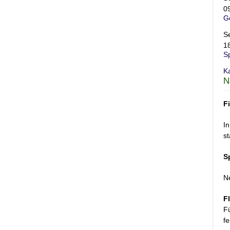
0
G
S
1
S
K
N
F
In
st
S
N
F
F
fe