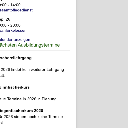
9:00
-
14:00
esamtpflegedienst
ep.
26
8:00
-
23:00
panferkelessen
alender anzeigen
ächsten Ausbildungstermine
ischereilehrgang
 2026 findet kein weiterer Lehrgang
att.
pinnfischerkurs
eue Termine in 2026 in Planung
liegenfischerkurs 2026
ür 2026 stehen noch keine Termine
st.