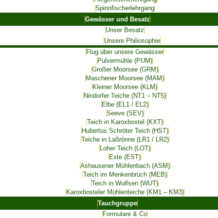
Spinnfischerlehrgang
Gewässer und Besatz
Unser Besatz
Unsere Philiosophie
Flug über unsere Gewässer
Pulvermühle (PUM)
Großer Moorsee (GRM)
Maschener Moorsee (MAM)
Kleiner Moorsee (KLM)
Nindorfer Teiche (NT1 – NT5)
Elbe (EL1 / EL2)
Seeve (SEV)
Teich in Karoxbostel (KXT)
Hubertus Schröter Teich (HST)
Teiche in Laßrönne (LR1 / LR2)
Loher Teich (LOT)
Este (EST)
Ashausener Mühlenbach (ASM)
Teich im Menkenbruch (MEB)
Teich in Wulfsen (WUT)
Karoxbosteler Mühlenteiche (KM1 – KM3)
Tauchgruppe
Formulare & Co