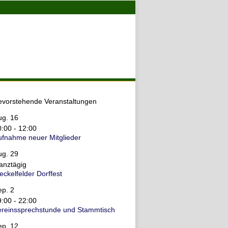
evorstehende Veranstaltungen
ug.
16
0:00
-
12:00
ufnahme neuer Mitglieder
ug.
29
anztägig
ckelfelder Dorffest
ep.
2
9:00
-
22:00
ereinssprechstunde und Stammtisch
ep.
12