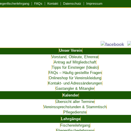
iegenfischerlehrgang
FAQs
Kontakt
Datenschutz
Impressum
Unser Verein
Vorstand, Obleute, Ehrenrat
Antrag auf Mitgliedschaft
Tipps für Einsteiger (Idealo)
FAQs – Häufig gestellte Fragen
Onlineshop für Vereinskleidung
Kontakt- und Adressänderungen
Gastangler & Mitangler
Kalender
Übersicht aller Termine
Vereinssprechstunden & Stammtisch
Pflegedienste
Lehrgänge
Fischereilehrgang
Fliegenfischerlehrgang