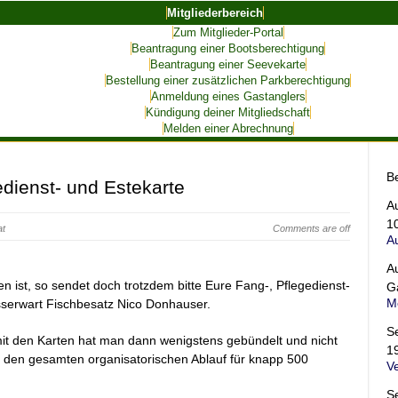
Mitgliederbereich
Zum Mitglieder-Portal
Beantragung einer Bootsberechtigung
Beantragung einer Seevekarte
Bestellung einer zusätzlichen Parkberechtigung
Anmeldung eines Gastanglers
Kündigung deiner Mitgliedschaft
Melden einer Abrechnung
B
dienst- und Estekarte
A
1
at
Comments are off
A
A
en ist, so sendet doch trotzdem bitte Eure Fang-, Pflegedienst-
G
Me
serwart Fischbesatz Nico Donhauser.
S
mit den Karten hat man dann wenigstens gebündelt und nicht
1
er den gesamten organisatorischen Ablauf für knapp 500
V
S