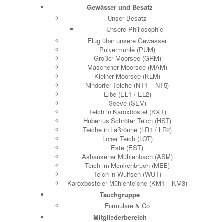
Gewässer und Besatz
Unser Besatz
Unsere Philiosophie
Flug über unsere Gewässer
Pulvermühle (PUM)
Großer Moorsee (GRM)
Maschener Moorsee (MAM)
Kleiner Moorsee (KLM)
Nindorfer Teiche (NT1 – NT5)
Elbe (EL1 / EL2)
Seeve (SEV)
Teich in Karoxbostel (KXT)
Hubertus Schröter Teich (HST)
Teiche in Laßrönne (LR1 / LR2)
Loher Teich (LOT)
Este (EST)
Ashausener Mühlenbach (ASM)
Teich im Menkenbruch (MEB)
Teich in Wulfsen (WUT)
Karoxbosteler Mühlenteiche (KM1 – KM3)
Tauchgruppe
Formulare & Co
Mitgliederbereich