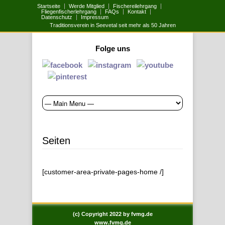
Startseite
Werde Mitglied
Fischereilehrgang
Fliegenfischerlehrgang
FAQs
Kontakt
Datenschutz
Impressum
Traditionsverein in Seevetal seit mehr als 50 Jahren
Folge uns
Seiten
[customer-area-private-pages-home /]
(c) Copyright 2022 by fvmg.de
www.fvmg.de